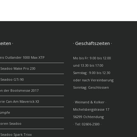
eiten ·
· Geschäftszeiten ·
is Outlander 1000 Max XTP
Mo bis Fr: 9.00 bis 12.00
und 13.30 bis 17.00
 Seadoo Wake Pro 230
Samstag : 9.00 bis 12.30
 Seadoo GTi 90
oder nach Vereinbarung
Sonntag: Geschlossen
on der Bootsmesse 2017
erie Can-Am Maverick X3
· Weinand & Kolker ·
Michelsbergstrasse 17
ümpfe
56299 Ochtendung
toren Seadoo
· Tel: 02606-2500 ·
Seadoo Spark Trixx