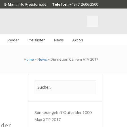
E-Mail:
info@jetstore.de
Telefon:
+49 (0) 2606-2500
Spyder
Preislisten
News
Aktion
Home
»
News
»
Die neuen Can-am ATV 2017
Sonderangebot Outlander 1000
Max XTP 2017
der,