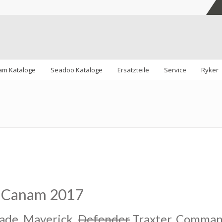
am Kataloge
Seadoo Kataloge
Ersatzteile
Service
Ryker
Canam 2017
ade, Maverick,
Defender
Traxter, Comman