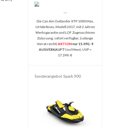
---
Die Can Am Outlander XTP 1000 Max,
ist fabrikneu, Modell 2017, mit 2 Jahren
Werksgarantie und LOF Zugmaschinen
Zulassung, sofort verfügbar, (solange
Vorrat reicht)
AKTION
nur 15.390,- €
AUSVERKAUFT!
incl Mwst, UVP =
17.399,-€
Sonderangebot Spark 900