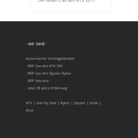
Die neuen Can-am ATV 2017
· wir sind ·
Autorisierter Vertragshändler
· BRP Can-Am ATV-SSV
· BRP Can-Am Spyder-Ryker
· BRP Sea-doo
· über 28 Jahre Erfahrung
ATV | Side by Side | Ryker | Spyder | Jetski |
Boot