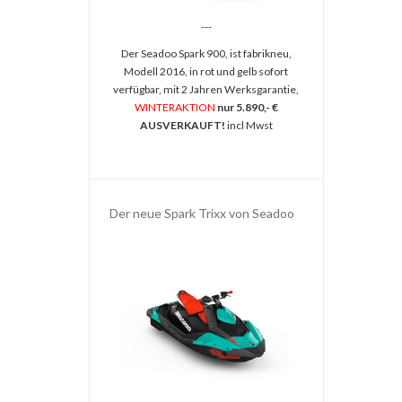
---
Der Seadoo Spark 900, ist fabrikneu,
Modell 2016, in rot und gelb sofort
verfügbar, mit 2 Jahren Werksgarantie,
WINTERAKTION
nur 5.890,- €
AUSVERKAUFT!
incl Mwst
Der neue Spark Trixx von Seadoo
---